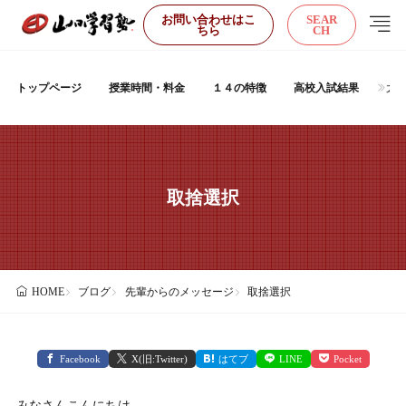
お問い合わせはこ
SEAR
ちら
CH
トップページ
授業時間・料金
１４の特徴
高校入試結果
大
取捨選択
ブログ
先輩からのメッセージ
取捨選択
HOME
Facebook
X(旧:Twitter)
はてブ
LINE
Pocket
みなさんこんにちは