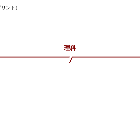
プリント）
理科