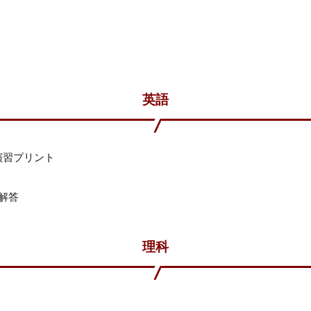
英語
演習プリント
解答
理科