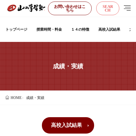
お問い合わせはこ
SEAR
ちら
CH
トップページ
授業時間・料金
１４の特徴
高校入試結果
大
成績・実績
成績・実績
HOME
高校入試結果