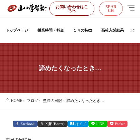
お問い合わせはこ
SEAR
ちら
CH
トップページ
授業時間・料金
１４の特徴
高校入試結果
大
諦めたくなったとき…
ブログ
塾長の日記
諦めたくなったとき…
HOME
Facebook
X(旧:Twitter)
はてブ
LINE
Pocket
先日の日曜日。