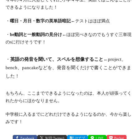
できるようになりました！
・
曜日・月日・数字の英単語暗記
←テストはほぼ満点
・
be動詞と一般動詞の見分け
←ほぼ完ぺきなのでもうすぐ三単現
のsに行けそうです！
・
英語の発音を聞いて、スペルを想像すること
←project、
bench、pancakeなどを、発音を聞くだけで書くことができま
した！
もちろん、ここまでできるようになったのは、本人が頑張ってく
れたからにほかなりません。
中学校に入るまでにどれだけできるようになるのか、今から楽し
みです！
Facebook
X(旧:Twitter)
はてブ
LINE
Pocket