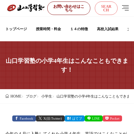
お問い合わせはこ
SEAR
ちら
CH
トップページ
授業時間・料金
１４の特徴
高校入試結果
大
山口学習塾の小学4年生はこんなこともできま
す！
ブログ
小学生
山口学習塾の小学4年生はこんなこともできます
HOME
Facebook
X(旧:Twitter)
はてブ
LINE
Pocket
今年の４月に入塾してくれた小学４年生、英語ではこんなことが