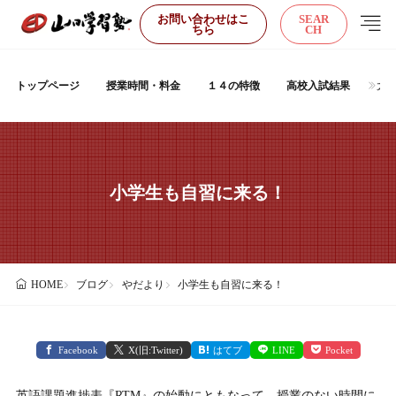
お問い合わせはこ
SEAR
ちら
CH
トップページ
授業時間・料金
１４の特徴
高校入試結果
大
小学生も自習に来る！
ブログ
やだより
小学生も自習に来る！
HOME
Facebook
X(旧:Twitter)
はてブ
LINE
Pocket
英語課題進捗表『RTM』の始動にともなって、授業のない時間に