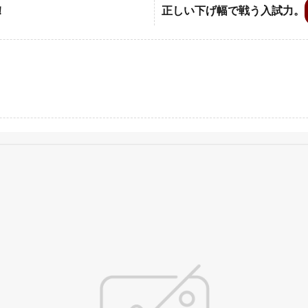
！
正しい下げ幅で戦う入試力。