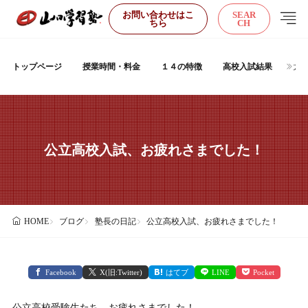
お問い合わせはこ
SEAR
ちら
CH
トップページ
授業時間・料金
１４の特徴
高校入試結果
大
公立高校入試、お疲れさまでした！
ブログ
塾長の日記
公立高校入試、お疲れさまでした！
HOME
Facebook
X(旧:Twitter)
はてブ
LINE
Pocket
公立高校受験生たち、お疲れさまでした！