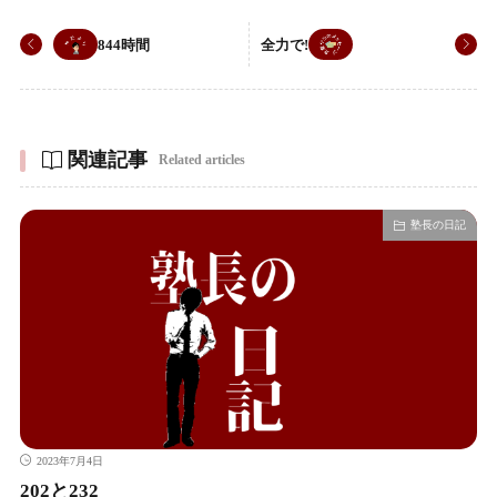
844時間
全力で!
関連記事
Related articles
塾長の日記
2023年7月4日
202と232