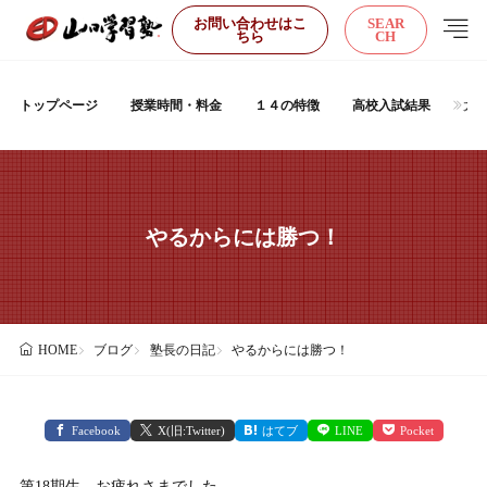
お問い合わせはこ
SEAR
ちら
CH
トップページ
授業時間・料金
１４の特徴
高校入試結果
大
やるからには勝つ！
ブログ
塾長の日記
やるからには勝つ！
HOME
Facebook
X(旧:Twitter)
はてブ
LINE
Pocket
第18期生、お疲れさまでした。