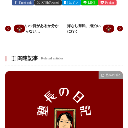
Facebook
X(旧:Twitter)
はてブ
LINE
Pocket
いつ何があるか分か
海なし県民、海沿い
らない…
に行く
関連記事
Related articles
塾長の日記