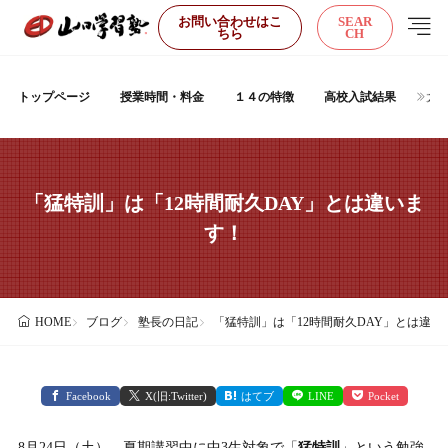
お問い合わせはこ
SEAR
ちら
CH
トップページ
授業時間・料金
１４の特徴
高校入試結果
大
「猛特訓」は「12時間耐久DAY」とは違いま
す！
ブログ
塾長の日記
「猛特訓」は「12時間耐久DAY」とは違い
HOME
Facebook
X(旧:Twitter)
はてブ
LINE
Pocket
8月24日（土）、夏期講習中に中3生対象で「
猛特訓
」という勉強