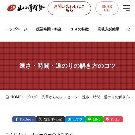
お問い合わせはこ
SEAR
ちら
CH
トップページ
授業時間・料金
１４の特徴
高校入試結果
大
速さ・時間・道のりの解き方のコツ
ブログ
先輩からのメッセージ
速さ・時間・道のりの解き方の
HOME
Facebook
X(旧:Twitter)
はてブ
LINE
Pocket
こんにちは、サポーターの小高です。