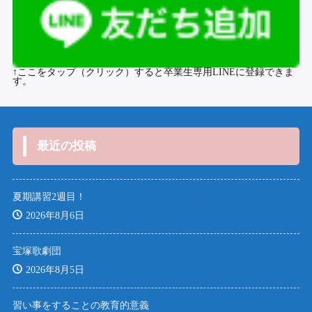
↑ここをタップ（クリック）すると卒業生専用LINEに登録できま
す。
最近の投稿
夏期講習2週目！
2026年8月6日
宝塚歌劇団
2026年8月5日
習い事をすることの教育的意義