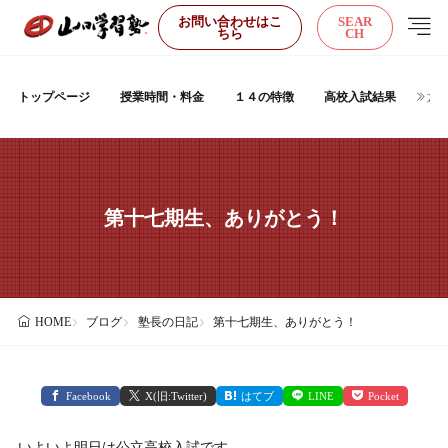
お問い合わせはこ
SEAR
ちら
CH
トップページ
授業時間・料金
１４の特徴
高校入試結果
大
第十七期生、ありがとう！
ブログ
塾長の日記
第十七期生、ありがとう！
HOME
Facebook
X(旧:Twitter)
はてブ
LINE
Pocket
いよいよ明日は公立高校入試です。