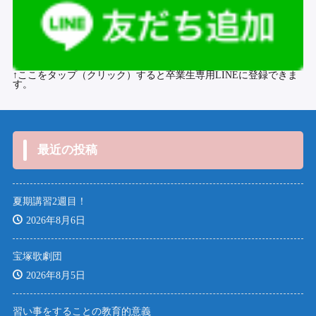
↑ここをタップ（クリック）すると卒業生専用LINEに登録できま
す。
最近の投稿
夏期講習2週目！
2026年8月6日
宝塚歌劇団
2026年8月5日
習い事をすることの教育的意義