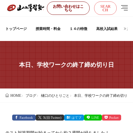
お問い合わせはこ
SEAR
ちら
CH
トップページ
授業時間・料金
１４の特徴
高校入試結果
大
本日、学校ワークの終了締め切り日
ブログ
樋口のひとりごと
本日、学校ワークの終了締め切り日
HOME
Facebook
X(旧:Twitter)
はてブ
LINE
Pocket
テスト対策期間が始まってから約２週間が経ちました！