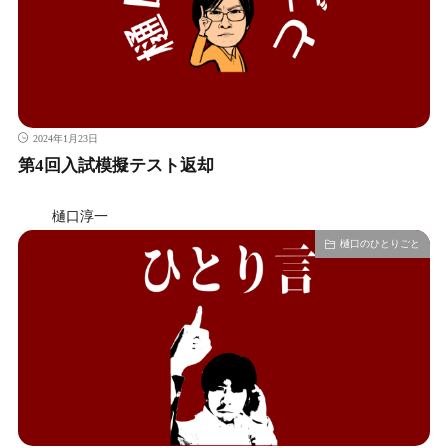
2024年1月23日
第4回入試模擬テスト返却
樋口淳一
樋口のひとりごと