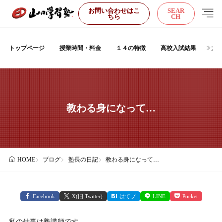
お問い合わせはこ
SEAR
ちら
CH
トップページ
授業時間・料金
１４の特徴
高校入試結果
大
教わる身になって…
ブログ
塾長の日記
教わる身になって…
HOME
Facebook
X(旧:Twitter)
はてブ
LINE
Pocket
私の仕事は塾講師です。