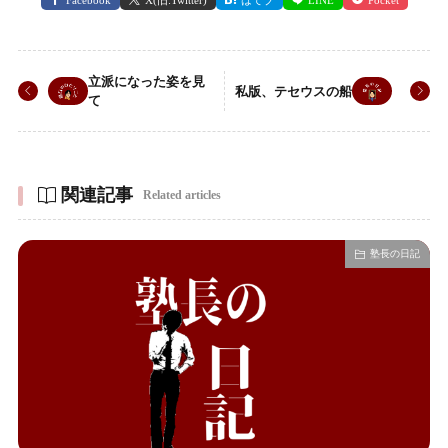
Facebook
X(旧:Twitter)
はてブ
LINE
Pocket
立派になった姿を見
私版、テセウスの船
て
関連記事
Related articles
塾長の日記