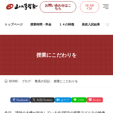
お問い合わせはこ
SEAR
ちら
CH
トップページ
授業時間・料金
１４の特徴
高校入試結果
大
授業にこだわりを
ブログ
塾長の日記
授業にこだわりを
HOME
Facebook
X(旧:Twitter)
はてブ
LINE
Pocket
先日、講師の大﨑が担当している中3国語の授業でゴリラの映像