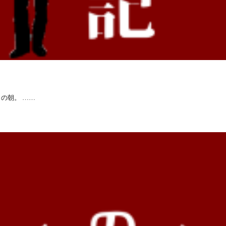
の朝。 ……