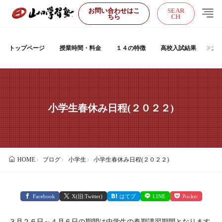
お問い合わせはこ
SEAR
ちら
CH
トップページ
授業時間・料金
１４の特徴
高校入試結果
大
小学生春休み日程(２０２２)
ブログ
小学生
小学生春休み日程(２０２２)
HOME
Facebook
X(旧:Twitter)
はてブ
LINE
Pocket
３月２６日～４月６日の期間は中学生の春期講習期間となります