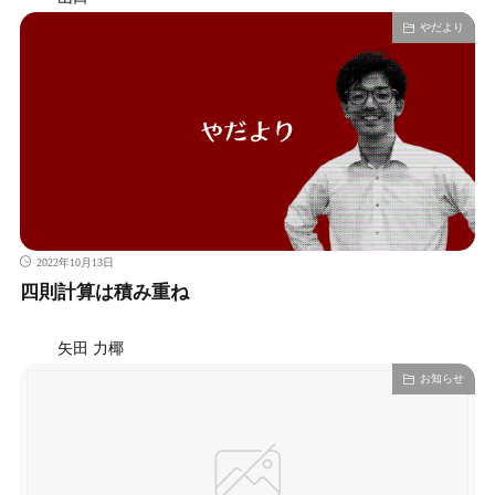
やだより
2022年10月13日
四則計算は積み重ね
矢田 力椰
お知らせ