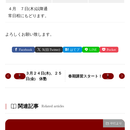
４月 ７日(木)以降通
常日程にもどります。
よろしくお願い致します。
Facebook
X(旧:Twitter)
はてブ
LINE
Pocket
３月２４日(木)、２５
春期講習スタート！
日(金) 休塾
関連記事
Related articles
やだより