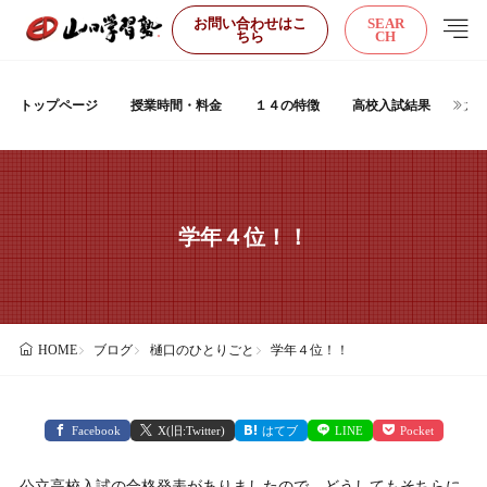
お問い合わせはこ
SEAR
ちら
CH
トップページ
授業時間・料金
１４の特徴
高校入試結果
大
学年４位！！
ブログ
樋口のひとりごと
学年４位！！
HOME
Facebook
X(旧:Twitter)
はてブ
LINE
Pocket
公立高校入試の合格発表がありましたので、どうしてもそちらに