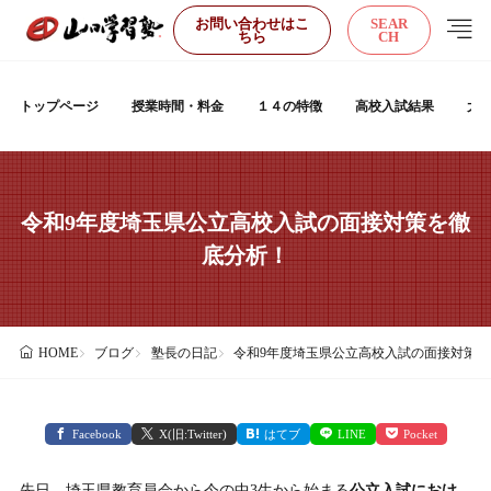
お問い合わせはこ
SEAR
ちら
CH
トップページ
授業時間・料金
１４の特徴
高校入試結果
大
令和9年度埼玉県公立高校入試の面接対策を徹
底分析！
ブログ
塾長の日記
令和9年度埼玉県公立高校入試の面接対策
HOME
Facebook
X(旧:Twitter)
はてブ
LINE
Pocket
先日、埼玉県教育員会から今の中3生から始まる
公立入試におけ