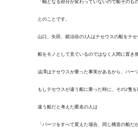
「軸となる部分が変わっていないので船そのも
とのことです。
山口、矢田、鍛治谷の3人はテセウスの船をテ
船をモノとして見ているのではなく人間に置き
澁澤はテセウスが乗った事実があるから、パー
もしテセウスが違う船に乗った時に、その2隻を
違う船だと考えた匿名の人は
「パーツをすべて変えた場合、同じ構造の船だ