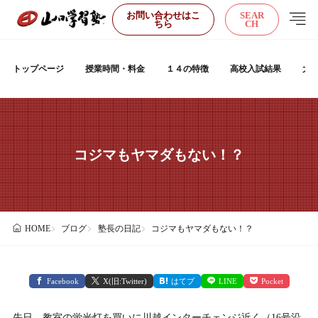
お問い合わせはこ
SEAR
ちら
CH
トップページ
授業時間・料金
１４の特徴
高校入試結果
大
コジマもヤマダもない！？
ブログ
塾長の日記
コジマもヤマダもない！？
HOME
Facebook
X(旧:Twitter)
はてブ
LINE
Pocket
先日、教室の蛍光灯を買いに川越インターチェンジ近く（16号沿