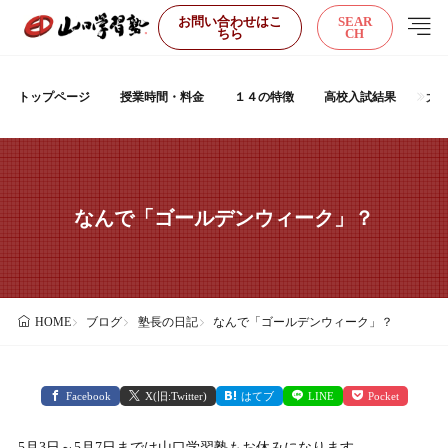
お問い合わせはこ
SEAR
ちら
CH
トップページ
授業時間・料金
１４の特徴
高校入試結果
大
なんで「ゴールデンウィーク」？
ブログ
塾長の日記
なんで「ゴールデンウィーク」？
HOME
Facebook
X(旧:Twitter)
はてブ
LINE
Pocket
5月3日～5月7日までは山口学習塾もお休みになります。