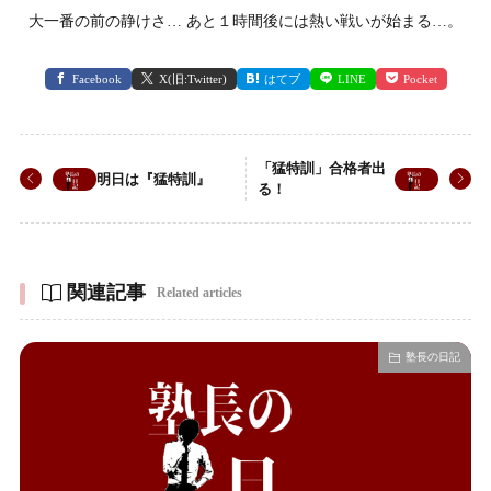
大一番の前の静けさ… あと１時間後には熱い戦いが始まる…。
Facebook
X(旧:Twitter)
はてブ
LINE
Pocket
「猛特訓」合格者出
明日は『猛特訓』
る！
関連記事
Related articles
塾長の日記