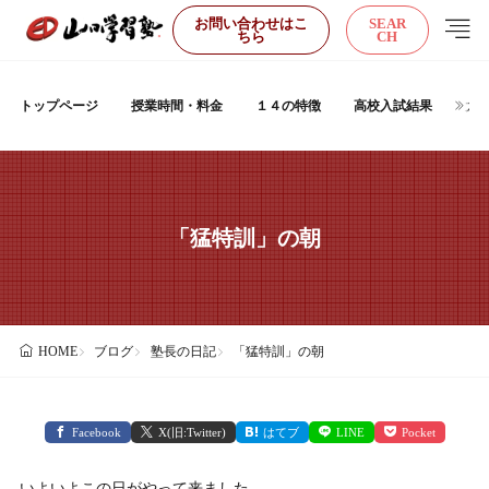
お問い合わせはこ
SEAR
ちら
CH
トップページ
授業時間・料金
１４の特徴
高校入試結果
大
「猛特訓」の朝
ブログ
塾長の日記
「猛特訓」の朝
HOME
Facebook
X(旧:Twitter)
はてブ
LINE
Pocket
いよいよこの日がやって来ました。