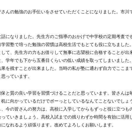
皆さんの勉強のお手伝いをさせていただくことになりました。市川
世話になりました。先生方のご指導のおかげで中学校の定期考査で
口学習塾で培った勉強の習慣は高校生活でもとても役に立ちました
として、先生方の力もお借りして無事に志望校に合格することが出
位、学年でも下から五番目くらいの低い成績を取ってしまいました
結果を残すことが出来ました。当時の私が塾に通わず自力でここま
と思っています。
確保と質の良い学習を習慣づけることだと思っています。皆さんは
 机に向かっているだけでボーっとしているなんてことないでしょ
し、今の皆さんの努力は、高校に入学してからもずっと役に立つも
合っていきましょう。高校入試までの残りわずか時間を有効に活用
力になれるよう頑張ります。改めてよろしくお願いします。