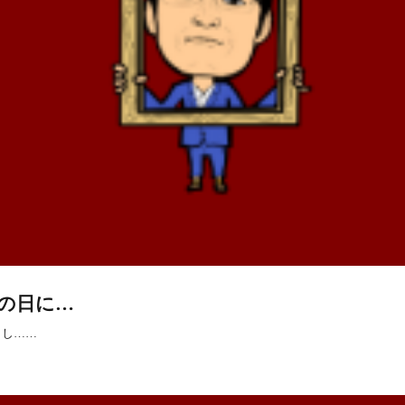
の日に…
まし……