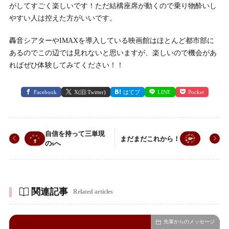
がしてすごく楽しいです！ただ結構座席が動くので乗り物酔いし
やすい人は控えた方がいいです。
轟音シアターやIMAXを導入している映画館はほとんど都市部に
あるのでこの辺では見れないと思いますが、楽しいので機会があ
ればぜひ体験してみてください！！
Facebook
X(旧:Twitter)
はてブ
LINE
Pocket
自信を持って三単現
まだまだこれから！
のsへ
関連記事
Related articles
先輩からのメッセージ