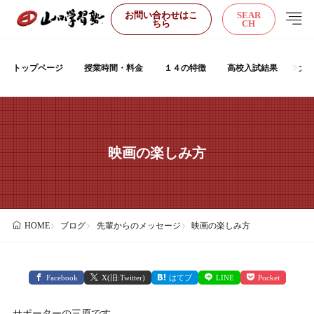
お問い合わせはこ
SEAR
ちら
CH
トップページ
授業時間・料金
１４の特徴
高校入試結果
大
映画の楽しみ方
ブログ
先輩からのメッセージ
映画の楽しみ方
HOME
Facebook
X(旧:Twitter)
はてブ
LINE
Pocket
サポーターの三原です。