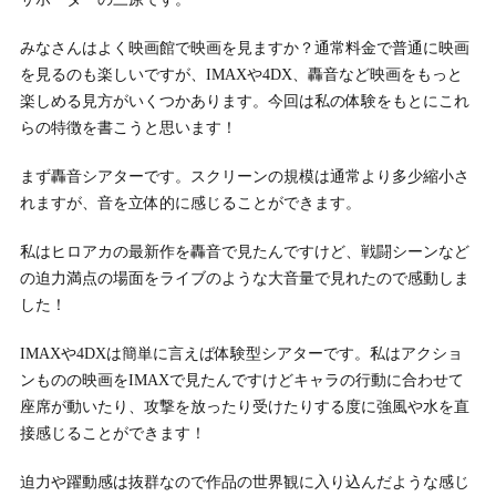
みなさんはよく映画館で映画を見ますか？通常料金で普通に映画
を見るのも楽しいですが、IMAXや4DX、轟音など映画をもっと
楽しめる見方がいくつかあります。今回は私の体験をもとにこれ
らの特徴を書こうと思います！
まず轟音シアターです。スクリーンの規模は通常より多少縮小さ
れますが、音を立体的に感じることができます。
私はヒロアカの最新作を轟音で見たんですけど、戦闘シーンなど
の迫力満点の場面をライブのような大音量で見れたので感動しま
した！
IMAXや4DXは簡単に言えば体験型シアターです。私はアクショ
ンものの映画をIMAXで見たんですけどキャラの行動に合わせて
座席が動いたり、攻撃を放ったり受けたりする度に強風や水を直
接感じることができます！
迫力や躍動感は抜群なので作品の世界観に入り込んだような感じ