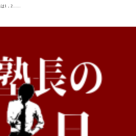
は1，2……