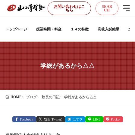
お問い合わせはこ
SEAR
ちら
CH
トップページ
授業時間・料金
１４の特徴
高校入試結果
大
学総があるから△△
ブログ
塾長の日記
学総があるから△△
HOME
Facebook
X(旧:Twitter)
はてブ
LINE
Pocket
運動部の大会が始まりました。