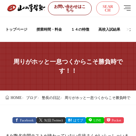
お問い合わせはこ
SEAR
ちら
CH
トップページ
授業時間・料金
１４の特徴
高校入試結果
大
周りがホッと一息つくからこそ勝負時で
す！！
ブログ
塾長の日記
周りがホッと一息つくからこそ勝負時です
HOME
Facebook
X(旧:Twitter)
はてブ
LINE
Pocket
まだ数名中間テストが終わっていない生徒さんがいらっしゃいま