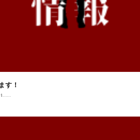
ます！
1……