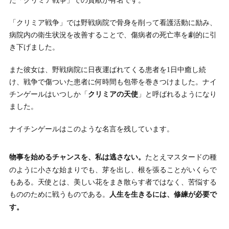
た「クリミア戦争」での貢献が有名です。
「クリミア戦争」では野戦病院で骨身を削って看護活動に励み、
病院内の衛生状況を改善することで、傷病者の死亡率を劇的に引
き下げました。
また彼女は、野戦病院に日夜運ばれてくる患者を1日中癒し続
け、戦争で傷ついた患者に何時間も包帯を巻きつけました。ナイ
チンゲールはいつしか「
クリミアの天使
」と呼ばれるようになり
ました。
ナイチンゲールはこのような名言を残しています。
たとえマスタードの種
物事を始めるチャンスを、私は逃さない。
のように小さな始まりでも、芽を出し、根を張ることがいくらで
もある。天使とは、美しい花をまき散らす者ではなく、苦悩する
もののために戦うものである。
人生を生きるには、修練が必要で
す。