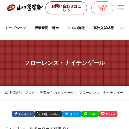
お問い合わせはこ
SEAR
ちら
CH
トップページ
授業時間・料金
１４の特徴
高校入試結果
大
フローレンス・ナイチンゲール
ブログ
先輩からのメッセージ
フローレンス・ナイチンゲール
HOME
Facebook
X(旧:Twitter)
はてブ
LINE
Pocket
こんにちは、サポーターの村瀨です。