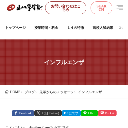
お問い合わせはこ
SEAR
ちら
CH
トップページ
授業時間・料金
１４の特徴
高校入試結果
大
インフルエンザ
ブログ
先輩からのメッセージ
インフルエンザ
HOME
Facebook
X(旧:Twitter)
はてブ
LINE
Pocket
こんにちは、サポーターの小高です。