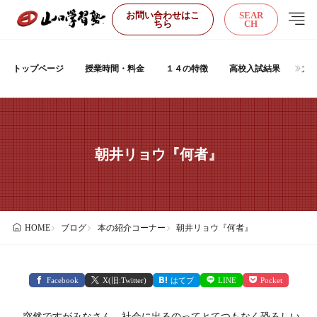
お問い合わせはこ
SEAR
ちら
CH
トップページ
授業時間・料金
１４の特徴
高校入試結果
大
朝井リョウ『何者』
ブログ
本の紹介コーナー
朝井リョウ『何者』
HOME
Facebook
X(旧:Twitter)
はてブ
LINE
Pocket
突然ですがみなさん、社会に出るのってとてつもなく恐ろしい