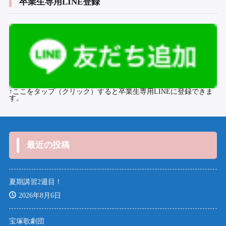
卒業生専用LINE登録
↑ここをタップ（クリック）すると卒業生専用LINEに登録できま
す。
最近の投稿
夏期講習2週目！
2026年8月6日
宝塚歌劇団