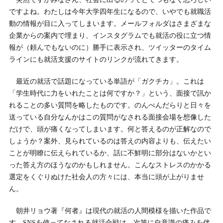
ですよね。わたしは今年大学四年生になるので、いやでも就職活
動の情報が目に入ってしまいます。メールフォルダはさまざまな
企業からの案内で埋まり、インスタグラムでも就活の役に立つ情
報が（頼んでもないのに）勝手に表示され、ツイッターのタイム
ラインにも就活支援のサイトのリンクが流れてきます。
最近の就活で話題になっている単語が「ガクチカ」。これは
「学生時代に力をいれたことは何ですか？」という、面接で訊か
れることの多い質問を略したものです。のんべんだらりと日々を
送っている自分なんかはこの質問がなされる面接会場を想像した
だけで、頭が痛くなってしまいます。何と答えるのが正解なので
しょうか？案外、見られているのは答えの内容よりも、伝えたい
ことが明瞭に伝えられているか、話に不鮮明に部分はないかとい
った答え方のほうなのかもしれません。こんなストレスのかかる
選定をくぐりぬけた社会人の方々には、本当に頭が上がりませ
ん。
朝井リョウ著『何者』は現代の就活の人間模様を描いた作品で
す。SNSを使ってなされる就活合戦は、次第に自意識の痛みを伴