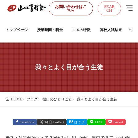
お問い合わせはこ
SEAR
ちら
CH
トップページ
授業時間・料金
１４の特徴
高校入試結果
大
我々とよく目が合う生徒
ブログ
樋口のひとりごと
我々とよく目が合う生徒
HOME
Facebook
X(旧:Twitter)
はてブ
LINE
Pocket
テスト対策が始まって２日が経ちましたが、集中できていない数