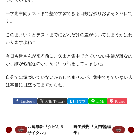
一学期中間テストまで塾で学習できる日数は残りおよそ２０日で
す。
このままいくとテストまでにどれだけの差がついてしまうかはわ
かりますよね？
今日も皆さんが来る前に、矢田と集中できていない生徒が誰なの
か、誰が心配なのか、そういう話をしていました。
自分では気づいていないかもしれませんが、集中できていない人
は本当に目立ってますからね。
Facebook
X(旧:Twitter)
はてブ
LINE
Pocket
西尾維新『クビキリ
野矢茂樹『入門!論理
サイクル』
学』