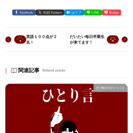
Facebook
X(旧:Twitter)
はてブ
LINE
Pocket
英語１００点が２
だいたい毎日卒業生
名！
が来てます！
関連記事
Related articles
樋口のひとりごと