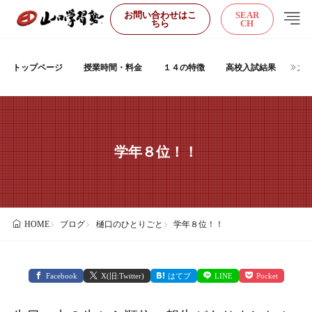
お問い合わせはこ
SEAR
ちら
CH
トップページ
授業時間・料金
１４の特徴
高校入試結果
大
学年８位！！
ブログ
樋口のひとりごと
学年８位！！
HOME
Facebook
X(旧:Twitter)
はてブ
LINE
Pocket